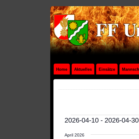
Home
Aktuelles
Einsätze
Mannsch
Veranstaltungen
2026-04-10
 - 
2026-04-30
Datum
April 2026
wählen.