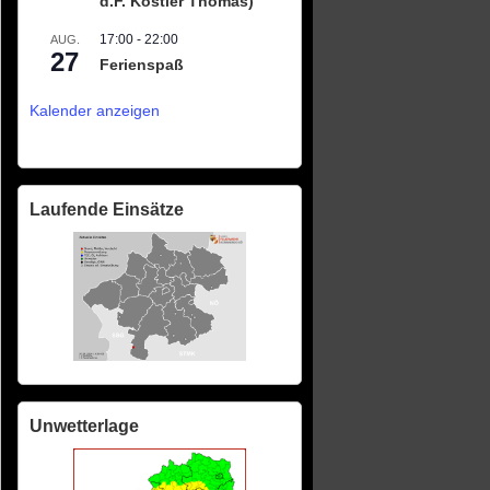
d.F. Köstler Thomas)
n,
17:00
-
22:00
AUG.
on
27
Ferienspaß
Kalender anzeigen
Laufende Einsätze
Unwetterlage