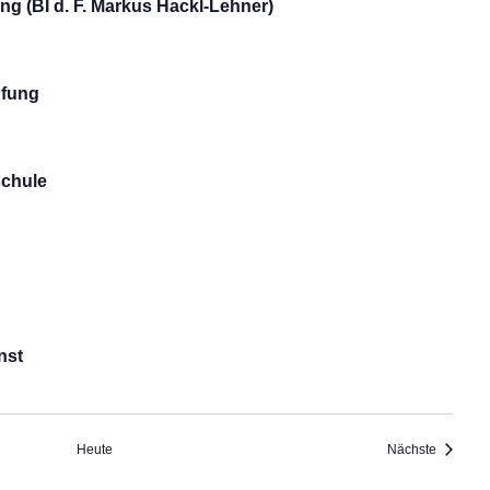
ng (BI d. F. Markus Hackl-Lehner)
üfung
schule
nst
Veransta
Heute
Nächste