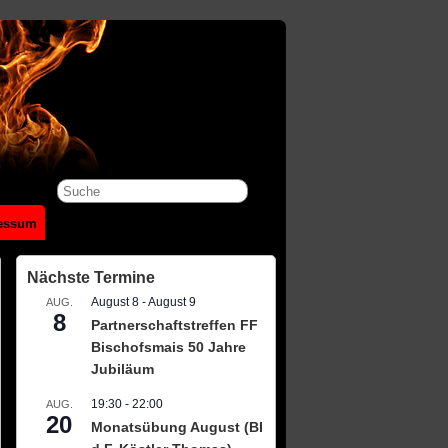
essum
Nächste Termine
August 8
-
August 9
AUG.
8
Partnerschaftstreffen FF
Bischofsmais 50 Jahre
Jubiläum
nstaltung
ltungen
chten-
19:30
-
22:00
AUG.
20
Monatsübung August (BI
gation