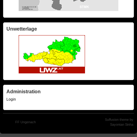
Unwetterlage
Administration
Login
Suffusion theme by
© 2024
FF Ungenach
Sayontan Sinha