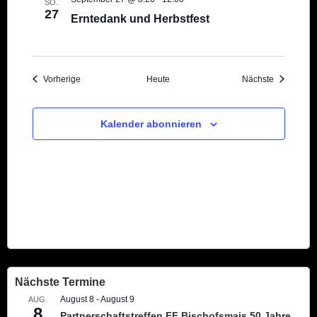
SO.
27
Erntedank und Herbstfest
Veranstaltungen
Veranstalt
Vorherige
Heute
Nächste
Kalender abonnieren
Nächste Termine
August 8
-
August 9
AUG.
8
Partnerschaftstreffen FF Bischofsmais 50 Jahre