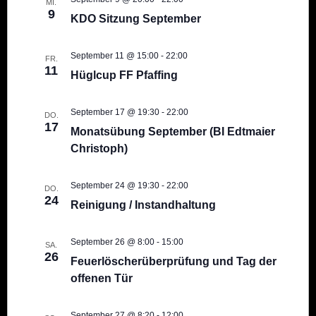
MI.
9
KDO Sitzung September
September 11 @ 15:00
-
22:00
FR.
11
Hüglcup FF Pfaffing
September 17 @ 19:30
-
22:00
DO.
17
Monatsübung September (BI Edtmaier
Christoph)
September 24 @ 19:30
-
22:00
DO.
24
Reinigung / Instandhaltung
September 26 @ 8:00
-
15:00
SA.
26
Feuerlöscherüberprüfung und Tag der
offenen Tür
September 27 @ 8:20
-
12:00