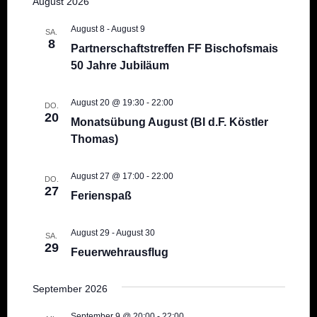
Navig
August 2026
und
wählen.
Ansichten
August 8
-
August 9
SA.
Navigatio
8
Partnerschaftstreffen FF Bischofsmais
50 Jahre Jubiläum
August 20 @ 19:30
-
22:00
DO.
20
Monatsübung August (BI d.F. Köstler
Thomas)
August 27 @ 17:00
-
22:00
DO.
27
Ferienspaß
August 29
-
August 30
SA.
29
Feuerwehrausflug
September 2026
September 9 @ 20:00
-
22:00