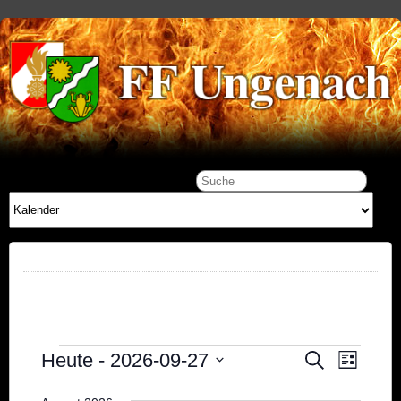
Veranstaltungen
Veran
Veranstal
Heute
 - 
2026-09-27
Suche
Liste
Ansic
Suche
Datum