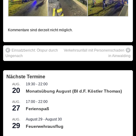
Kommentare sind derzeit nicht möglich.
Einsatzbericht: Ölspur durch
Verkehrsunfall mit Personenschaden
Ungenach
in Ainwalding
Nächste Termine
19:30
-
22:00
AUG.
20
Monatsübung August (BI d.F. Köstler Thomas)
17:00
-
22:00
AUG.
27
Ferienspaß
August 29
-
August 30
AUG.
29
Feuerwehrausflug