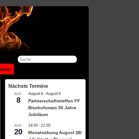
essum
Nächste Termine
August 8
-
August 9
AUG.
8
Partnerschaftstreffen FF
Bischofsmais 50 Jahre
Jubiläum
19:30
-
22:00
AUG.
20
Monatsübung August (BI