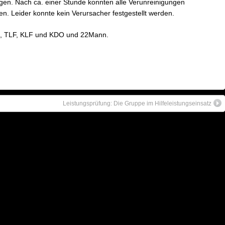
gen. Nach ca. einer Stunde konnten alle Verunreinigungen
. Leider konnte kein Verursacher festgestellt werden.
B, TLF, KLF und KDO und 22Mann.
Leistungsprüfung: Die Gruppe im Hilfeleistungseinsatz