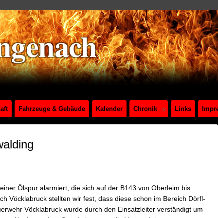
aft
Fahrzeuge & Gebäude
Kalender
Chronik
Links
Impr
walding
ner Ölspur alarmiert, die sich auf der B143 von Oberleim bis
ach Vöcklabruck stellten wir fest, dass diese schon im Bereich Dörfl-
erwehr Vöcklabruck wurde durch den Einsatzleiter verständigt um