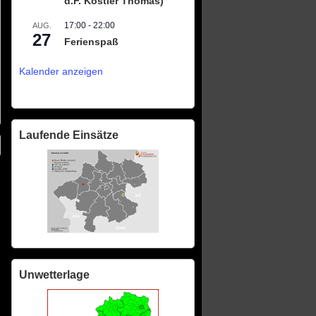
d.F. Köstler Thomas)
17:00
-
22:00
AUG.
27
Ferienspaß
Kalender anzeigen
Laufende Einsätze
Unwetterlage