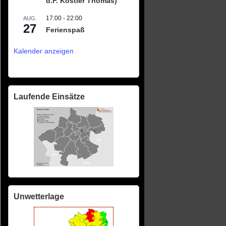
d.F. Köstler Thomas)
17:00
-
22:00
AUG.
27
Ferienspaß
Kalender anzeigen
Laufende Einsätze
Unwetterlage