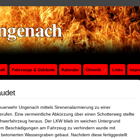
aft
Fahrzeuge & Gebäude
Kalender
Chronik
Links
Impr
udet
euerwehr Ungenach mittels Sirenenalarmierung zu einer
ufen. Eine vermeintliche Abkürzung über einen Schotterweg stellte
s Schwerfahrzeug heraus. Der LKW blieb im weichen Untergrund
Um Beschädigungen am Fahrzeug zu verhindern wurde mit
 betonierten Wassergraben gebaut. Nachdem diese fertiggestellt