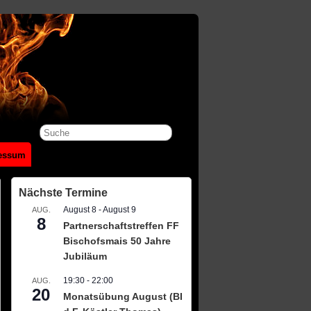
essum
Nächste Termine
August 8
-
August 9
AUG.
8
Partnerschaftstreffen FF
Bischofsmais 50 Jahre
Jubiläum
19:30
-
22:00
AUG.
20
Monatsübung August (BI