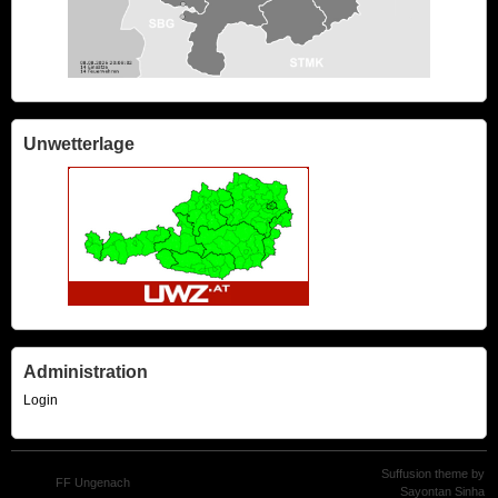
Unwetterlage
Administration
Login
Suffusion theme by
© 2024
FF Ungenach
Sayontan Sinha