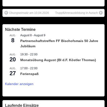
Übungseinsatz am 10.04.2026
Truppführerausbildung in Aurach
Nächste Termine
August 8
-
August 9
AUG.
8
Partnerschaftstreffen FF Bischofsmais 50 Jahre
Jubiläum
19:30
-
22:00
AUG.
20
Monatsübung August (BI d.F. Köstler Thomas)
17:00
-
22:00
AUG.
27
Ferienspaß
Kalender anzeigen
Laufende Einsätze