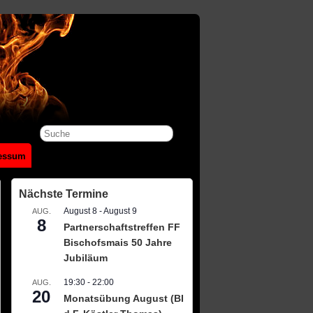
essum
Nächste Termine
August 8
-
August 9
AUG.
8
Partnerschaftstreffen FF
Bischofsmais 50 Jahre
Jubiläum
19:30
-
22:00
AUG.
20
Monatsübung August (BI