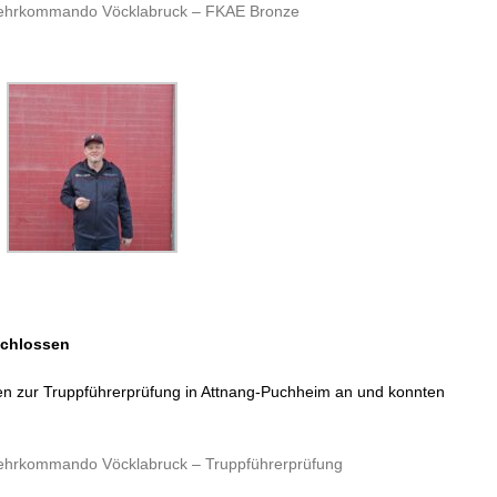
wehrkommando Vöcklabruck – FKAE Bronze
schlossen
n zur Truppführerprüfung in Attnang-Puchheim an und konnten
wehrkommando Vöcklabruck – Truppführerprüfung