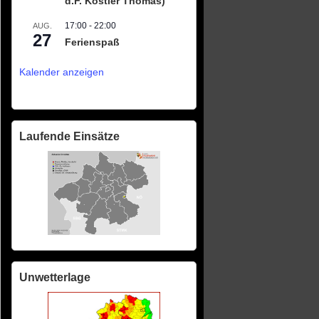
d.F. Köstler Thomas)
17:00
-
22:00
AUG.
27
Ferienspaß
Kalender anzeigen
Laufende Einsätze
Unwetterlage