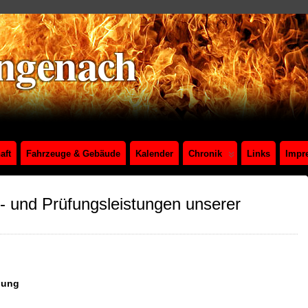
aft
Fahrzeuge & Gebäude
Kalender
Chronik
Links
Impr
s- und Prüfungsleistungen unserer
dung