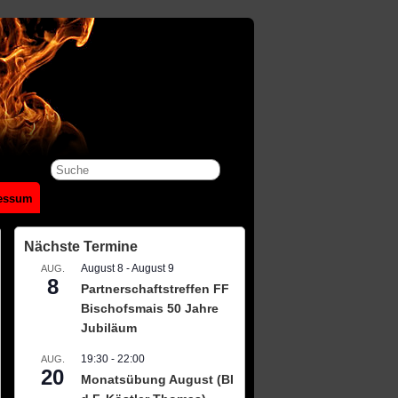
essum
Nächste Termine
August 8
-
August 9
AUG.
8
Partnerschaftstreffen FF
Bischofsmais 50 Jahre
Jubiläum
19:30
-
22:00
AUG.
20
Monatsübung August (BI