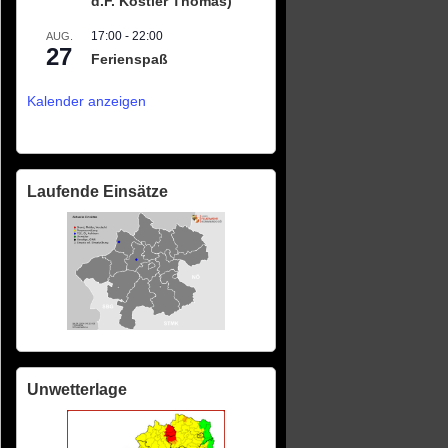
d.F. Köstler Thomas)
17:00
-
22:00
AUG.
27
Ferienspaß
Kalender anzeigen
Laufende Einsätze
Unwetterlage