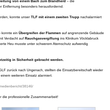
sleitung von einem Bach zum Brandherd
– die
r Entfernung besonders herausfordernd.
urden, konnte unser
TLF mit einem zweiten Trupp
nachalarmiert
e konnte ein
Übergreifen der Flammen
auf angrenzende Gebäude
mit Verdacht auf
Rauchgasvergiftung
ins Klinikum Vöcklabruck
erte Heu musste unter schwerem Atemschutz aufwendig
tzeitig in Sicherheit gebracht werden.
GLF zurück nach Ungenach, stellten die Einsatzbereitschaft wieder
einem weiteren Einsatz alarmiert.
/medienbericht/38146/
ür die professionelle Zusammenarbeit!