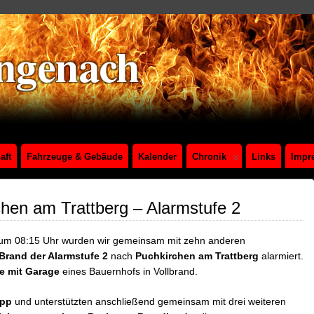
aft
Fahrzeuge & Gebäude
Kalender
Chronik
Links
Impr
chen am Trattberg – Alarmstufe 2
um 08:15 Uhr wurden wir gemeinsam mit zehn anderen
Brand der Alarmstufe 2
nach
Puchkirchen am Trattberg
alarmiert.
 mit Garage
eines Bauernhofs in Vollbrand.
upp
und unterstützten anschließend gemeinsam mit drei weiteren