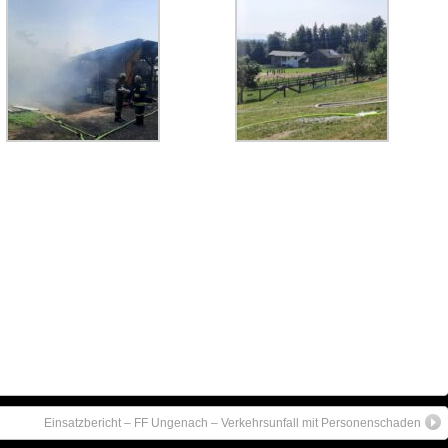
Einsatzbericht – FF Ungenach – Verkehrsunfall mit Personenschaden